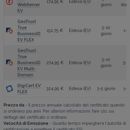
174,95 €
Estesa (
EV
)
WebServer
giorni
domi
EV
GeoTrust
True
5-10
152,75 €
Estesa (
EV
)
1-2
BusinessID
giorni
EV FLEX
GeoTrust
True
5-10
BusinessID
274,95 €
Estesa (
EV
)
5-2
giorni
EV Multi-
Domain
DigiCert EV
324,95 €
Estesa (
EV
)
3-5 giorni
1-2
FLEX
Prezzo da
- Il prezzo annuale calcolato del certificato quando
si ordinano più anni. Per ulteriori informazioni, fare clic sui
dettagli del certificato o ordinare.
Velocità di Emissione
- Quanto tempo impiegherà l'autorità di
certificazione a emettere il certificato SSL