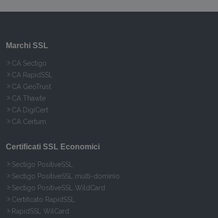
Marchi SSL
CA Sectigo
CA RapidSSL
CA GeoTrust
CA Thawte
CA DigiCert
CA Certum
Certificati SSL Economici
Sectigo PositiveSSL
Sectigo PositiveSSL multi-dominio
Sectigo PositiveSSL WildCard
Certificato RapidSSL
RapidSSL WilCard