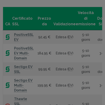
Velocità
Certificato
Prezzo
di
Dom
CA
SSL
da
Validazione
emissione
Sic
PositiveSSL
5-10
1
92,45 €
Estesa (
EV
)
EV
giorni
domi
PositiveSSL
5-10
EV Multi-
184,95 €
Estesa (
EV
)
3-2
giorni
Domain
Sectigo EV
5-10
1
99,95 €
Estesa (
EV
)
SSL
giorni
domi
Sectigo EV
5-10
Multi-
199,95 €
Estesa (
EV
)
3-2
giorni
Domain
Thawte
SSL
5-10
1