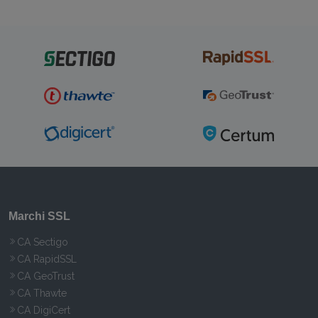
Marchi SSL
CA Sectigo
CA RapidSSL
CA GeoTrust
CA Thawte
CA DigiCert