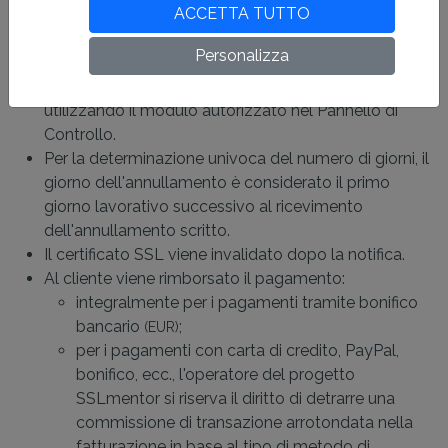
S/MIME
ACCETTA TUTTO
Un certificato S/MIME può essere annullato entro 15
Personalizza
giorni dall'emissione.
L'annullamento dell'ordine è possibile solo per iscritto
utilizzando il modulo autorizzato nel Pannello di
Controllo.
Per la determinazione univoca del numero di giorni, il
giorno dell'annullamento è considerato il primo
giorno lavorativo successivo al ricevimento
dell'annullamento scritto.
Il certificato SSL viene invalidato dopo la notifica.
Al cliente viene rimborsato il pagamento:
integralmente per i pagamenti tramite bonifico
bancario
;
(EUR)
per i pagamenti con carta di credito, PayPal,
bonifico, ecc., l'operatore del progetto
SSLmentor si riserva il diritto di detrarre una
commissione di transazione arrotondata nella
fatturazione in base al tipo di metodo di