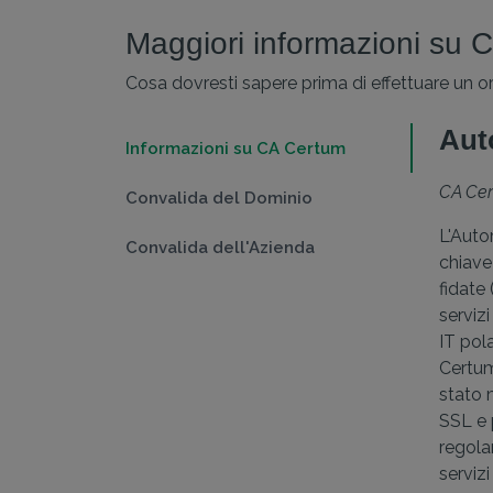
Maggiori informazioni su 
Cosa dovresti sapere prima di effettuare un or
Auto
Informazioni su CA Certum
CA Cer
Convalida del Dominio
L'Auto
Convalida dell'Azienda
chiave
fidate
serviz
IT pol
Certum
stato 
SSL e 
regola
serviz