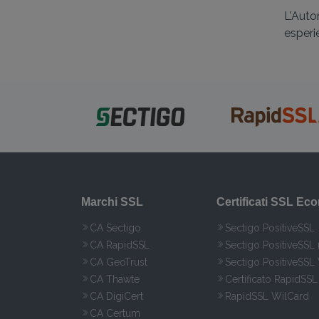
L'Auto
esperi
Marchi SSL
Certificati SSL Ec
CA Sectigo
Sectigo PositiveSSL
CA RapidSSL
Sectigo PositiveSSL
CA GeoTrust
Sectigo PositiveSSL
CA Thawte
Certificato RapidSSL
CA DigiCert
RapidSSL WilCard
CA Certum