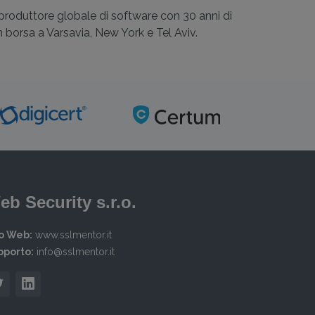
 produttore globale di software con 30 anni di
 borsa a Varsavia, New York e Tel Aviv.
eb Security s.r.o.
to Web:
www.sslmentor.it
pporto:
info@sslmentor.it