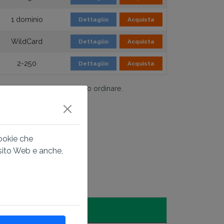
1 dominio
Dettaglio
Acquista
WildCard
Dettaglio
Acquista
2-250
Dettaglio
Acquista
sui dettagli del certificato o ordinare.
mativamente).
cookie che
 sito Web e anche,
ri
SmartScreen