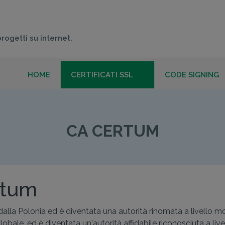
progetti su internet.
HOME
CERTIFICATI SSL
CODE SIGNING
CA CERTUM
CA CERTUM
rtum
a Polonia ed è diventata una autorità rinomata a livello mondi
ale, ed è diventata un'autorità affidabile riconosciuta a liv