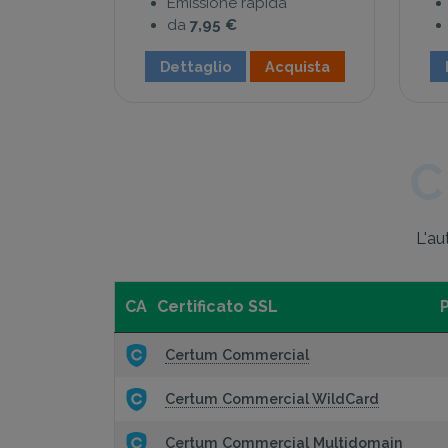
Emissione rapida
da
7,95 €
Dettaglio
Acquista
C
L'au
CA
Certificato SSL
Certum Commercial
Certum Commercial WildCard
Certum Commercial Multidomain