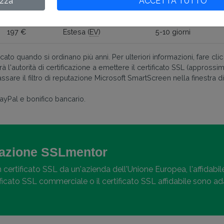
izza
ACCETTA TUTTO
99 €
Organizzazione (
OV
)
3-5 giorni
197 €
Estesa (
EV
)
5-10 giorni
cato quando si ordinano più anni. Per ulteriori informazioni, fare clic 
'autorità di certificazione a emettere il certificato SSL (approssi
are il filtro di reputazione Microsoft SmartScreen nella finestra di d
yPal e bonifico bancario.
zione SSLmentor
 certificato SSL da un'azienda dell'Unione Europea, l'affidabile
rtificato SSL commerciale o il certificato SSL affidabile sono ad