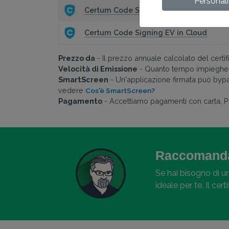
Personal
Certum Code Signing in Cloud
Certum Code Signing EV in Cloud
Prezzo da
- Il prezzo annuale calcolato del certifi
Velocità di Emissione
- Quanto tempo impiegherà l
SmartScreen
- Un'applicazione firmata può bypass
vedere
Cos'è SmartScreen?
Pagamento
- Accettiamo pagamenti con carta, Pa
Raccomanda
Se hai bisogno di un
ideale per te. Il ce