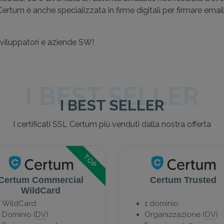
ertum è anche specializzata in firme digitali per firmare email
viluppatori e aziende SW!
I BEST SELLER
I BEST SELLER
I certificati SSL Certum più venduti dalla nostra offerta
TOP
Certum Commercial
Certum Trusted
WildCard
WildCard
1 dominio
Dominio (
DV
)
Organizzazione (
OV
)