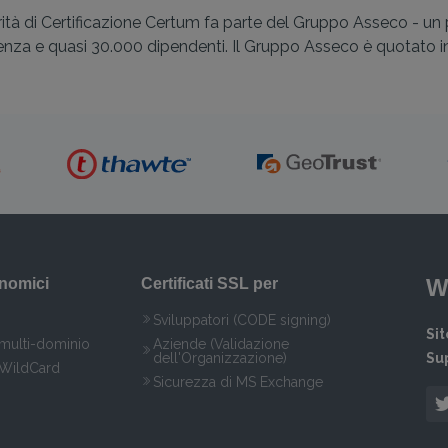
rità di Certificazione Certum fa parte del Gruppo Asseco - un
enza e quasi 30.000 dipendenti. Il Gruppo Asseco è quotato in
W
onomici
Certificati SSL per
Sviluppatori (CODE signing)
Si
 multi-dominio
Aziende (Validazione
dell'Organizzazione)
Su
 WildCard
Sicurezza di MS Exchange