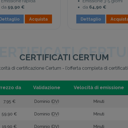
Emissione rapida
Emissione 3-5 giorni
da
59,90 €
da
64,90 €
Dettaglio
Acquista
Dettaglio
Acquist
ERTIFICATI CERT
CERTIFICATI CERTUM
torità di certificazione Certum - l'offerta completa di certificat
Prezzo da
Validazione
Velocità di emissione
7,95 €
Dominio (
DV
)
Minuti
59,90 €
Dominio (
DV
)
Minuti
19,90 €
Dominio (
DV
)
Minuti