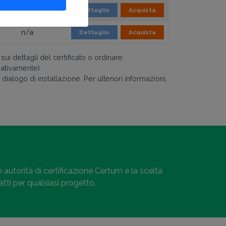
-
Dettaglio
Acquista
n/a
Dettaglio
Acquista
sui dettagli del certificato o ordinare.
mativamente).
ialogo di installazione. Per ulteriori informazioni,
 autorità di certificazione Certum è la scelta
atti per qualsiasi progetto.