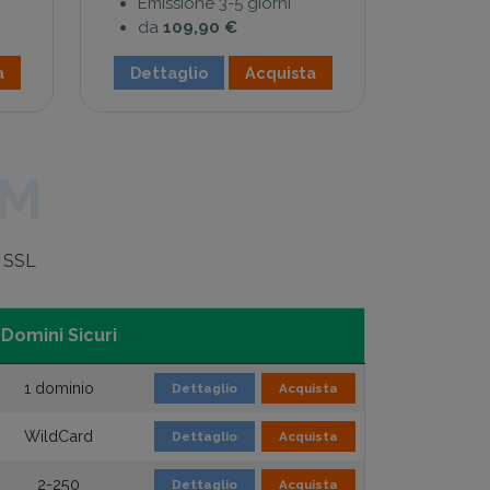
Emissione 3-5 giorni
da
109,90 €
a
Dettaglio
Acquista
UM
i SSL
Domini Sicuri
1 dominio
Dettaglio
Acquista
WildCard
Dettaglio
Acquista
2-250
Dettaglio
Acquista