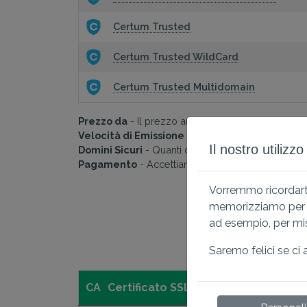
Certum Trusted
Certum Trusted WildCard
Certum Trusted Multidomain
Prezzo da
- Il prezzo annuale calcolato del certifi
Velocità di Emissione
- Quanto tempo impiegherà l
Il nostro utilizz
Domini Sicuri
- Quanti domini puoi proteggere con i
Pagamento
- Accettiamo pagamenti con carta, Pa
Vorremmo ricordarti
memorizziamo per ga
ad esempio, per misu
O
Saremo felici se ci 
CA
Certificato SSL