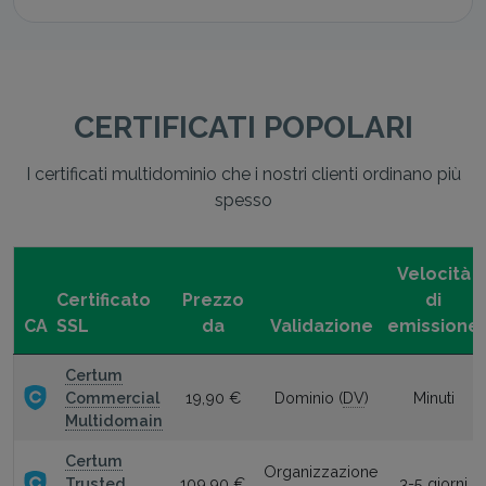
CERTIFICATI POPOLARI
I certificati multidominio che i nostri clienti ordinano più
spesso
Velocità
Certificato
Prezzo
di
CA
SSL
da
Validazione
emissione
Certum
Commercial
19,90 €
Dominio (
DV
)
Minuti
Multidomain
Certum
Organizzazione
Trusted
109,90 €
3-5 giorni