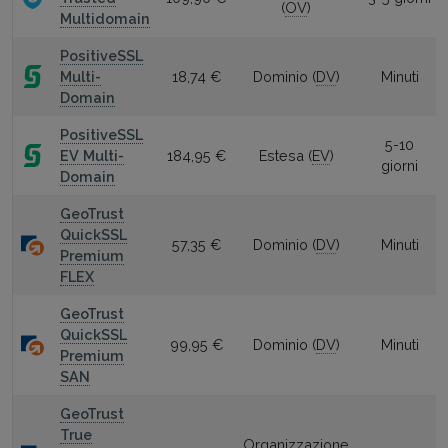
(
OV
)
Multidomain
PositiveSSL
Multi-
18,74 €
Dominio (
DV
)
Minuti
Domain
PositiveSSL
5-10
EV Multi-
184,95 €
Estesa (
EV
)
giorni
Domain
GeoTrust
QuickSSL
57,35 €
Dominio (
DV
)
Minuti
Premium
FLEX
GeoTrust
QuickSSL
99,95 €
Dominio (
DV
)
Minuti
Premium
SAN
GeoTrust
True
Organizzazione