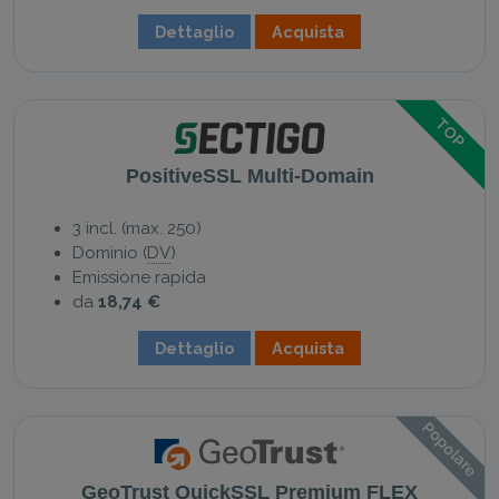
Dettaglio
Acquista
TOP
PositiveSSL Multi-Domain
3 incl. (max. 250)
Dominio (
DV
)
Emissione rapida
da
18,74 €
Dettaglio
Acquista
Popolare
GeoTrust QuickSSL Premium FLEX