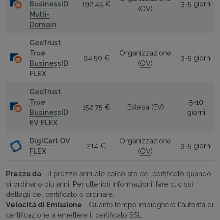
BusinessID
192,45 €
3-5 giorni
(
OV
)
Multi-
Domain
GeoTrust
True
Organizzazione
94,50 €
3-5 giorni
BusinessID
(
OV
)
FLEX
GeoTrust
True
5-10
152,75 €
Estesa (
EV
)
BusinessID
giorni
EV FLEX
DigiCert OV
Organizzazione
214 €
3-5 giorni
FLEX
(
OV
)
Prezzo da
- Il prezzo annuale calcolato del certificato quando
si ordinano più anni. Per ulteriori informazioni, fare clic sui
dettagli del certificato o ordinare.
Velocità di Emissione
- Quanto tempo impiegherà l'autorità di
certificazione a emettere il certificato SSL