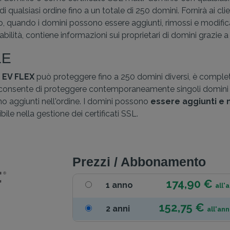
ualsiasi ordine fino a un totale di 250 domini. Fornirà ai clie
to, quando i domini possono essere aggiunti, rimossi e modificat
fidabilità, contiene informazioni sui proprietari di domini grazi
LE
 EV FLEX
può proteggere fino a 250 domini diversi, è complet
EX consente di proteggere contemporaneamente singoli domini 
no aggiunti nell'ordine. I domini possono
essere aggiunti e 
ibile nella gestione dei certificati SSL.
Prezzi / Abbonamento
174,90 €
1 anno
all'
152,75 €
2 anni
all'an