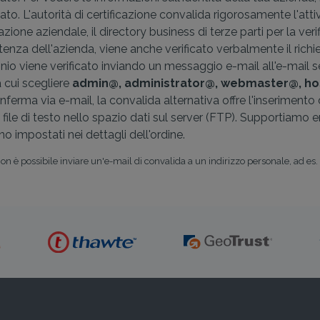
cato. L'autorità di certificazione convalida rigorosamente l'atti
azione aziendale, il directory business di terze parti per la verif
stenza dell'azienda, viene anche verificato verbalmente il richie
inio viene verificato inviando un messaggio e-mail all'e-mail s
ra cui scegliere
admin@, administrator@, webmaster@, h
onferma via e-mail, la convalida alternativa offre l'inserimen
 file di testo nello spazio dati sul server (FTP). Supportiamo en
o impostati nei dettagli dell'ordine.
Non è possibile inviare un'e-mail di convalida a un indirizzo personale, ad