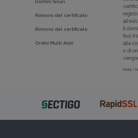
Domini Sicuri
certifi
registr
Rinnovo del certificato
all'esi
Il dom
Rinnovo del certificato
fissi t
Ordini Multi-Anni
alla c
o di un
vengon
Nota i: 