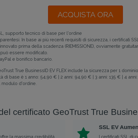
ACQUISTA ORA
SL, supporto tecnico di base per l'ordine
 parentesi. In base ai più recenti requisiti di sicurezza, i certificat
e rinnovato prima della scadenza (RIEMISSIONE), ovviamente gratuitam
 può essere modificato.
yPal e bonifico bancario.
oTrust True BusinessID EV FLEX include la sicurezza per 1 dominio
à di base è 1 anno: 54,90 € | 2 anni: 94,90 € | 3 anni: 135 € | 4 anni:
l modulo d'ordine.
 del certificato GeoTrust True Bus
SSL EV Aumenta
 offre la massima credibilità
I certificati SSL d