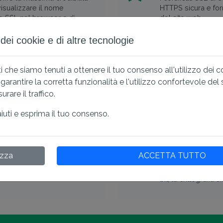
 visualizzare il nome
HTTPS sicura e forn
ato SSL nel browser e di
del sito web.
o dei cookie e di altre tecnologie
lascio
Sicura fino a 
 che siamo tenuti a ottenere il tuo consenso all'utilizzo dei 
u più server.
Il certificato proteg
rantire la corretta funzionalità e l'utilizzo confortevole del
a chiave privata e trovi
combinare diverse T
rare il traffico.
rà emesso un nuovo certificato
dominio (abc.domin
aiuti e esprima il tuo consenso.
ipali browser
Dettagli tecnic
izza
ACCETTA TUTTO
ompatibilità con i browser
Il certificato in f
ggi di avviso SSL durante
dell'industria, sup
bit, la crittografia 