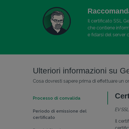
Raccomanda
Il certificato SSL G
che contiene informa
e fidarsi del server 
Ulteriori informazioni su
Cosa dovresti sapere prima di effettuare un or
Cer
Processo di convalida
EV SSL
Periodo di emissione del
certificato
Il cer
certifi