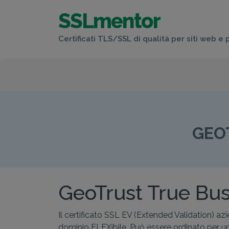
SSLmentor
Certificati TLS/SSL di qualità per siti web e 
GEOTRUST
GEO
GeoTrust True Bu
Il certificato SSL EV (Extended Validation) azi
dominio FLEXibile. Può essere ordinato per 