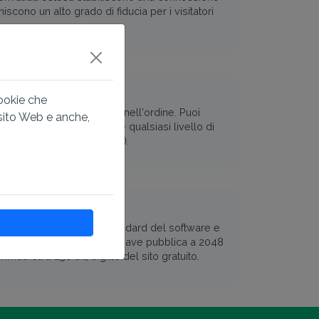
iscono un alto grado di fiducia per i visitatori
250 domini
cookie che
ge tutti i domini specificati nell'ordine. Puoi
 sito Web e anche,
LD (.cz, .com, .eu, ecc.) e qualsiasi livello di
io.cz, 123.xyz.dominio.xyz).
i
ormato X.509 soddisfa gli standard del software e
porta la crittografia della chiave pubblica a 2048
simmetrica a 256 bit, Sigillo del sito gratuito.