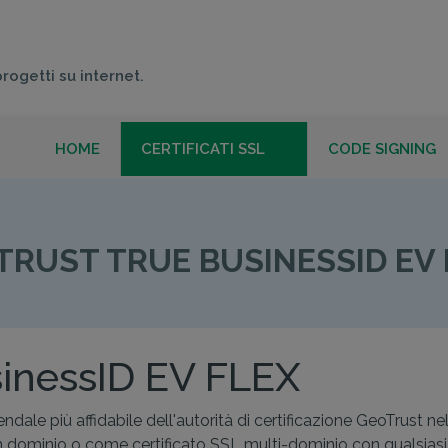
progetti su internet.
HOME
CERTIFICATI SSL
CODE SIGNING
 TRUE BUSINESSI
TRUST TRUE BUSINESSID EV 
sinessID EV FLEX
endale più affidabile dell'autorità di certificazione GeoTrust n
un dominio o come certificato SSL multi-dominio con qualsia