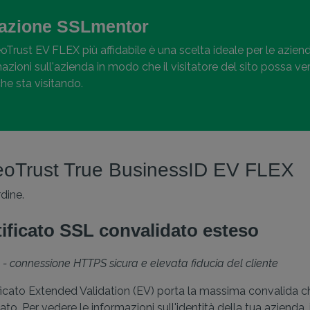
zione SSLmentor
eoTrust EV FLEX più affidabile è una scelta ideale per le azie
zioni sull'azienda in modo che il visitatore del sito possa ve
che sta visitando.
 GeoTrust True BusinessID EV FLEX
dine.
tificato SSL convalidato esteso
 - connessione HTTPS sicura e elevata fiducia del cliente
tificato Extended Validation (EV) porta la massima convalida c
cato. Per vedere le informazioni sull'identità della tua azienda, 