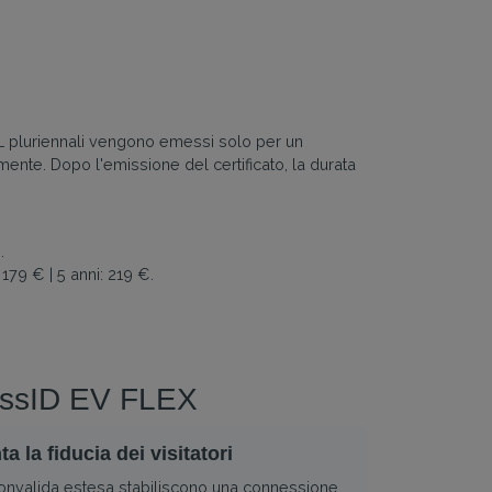
i SSL pluriennali vengono emessi solo per un
ente. Dopo l'emissione del certificato, la durata
.
 179 € | 5 anni: 219 €.
inessID EV FLEX
 la fiducia dei visitatori
i convalida estesa stabiliscono una connessione