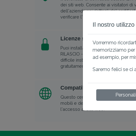
dei siti web. Consente ai visitatori di
dell'azienda nei dettagli del certific
verificare l'operatore.
Il nostro utilizz
Licenze server illimitate e Ri
Vorremmo ricordarti
Puoi installare lo stesso certificato s
memorizziamo per ga
RILASCIO - nel caso in cui perdi la tu
ad esempio, per misu
difficile installare il certificato, ver
gratuitamente.
Saremo felici se ci 
Compatibile con tutti i princ
Personal
Questo certificato offre la massima c
mobili e desktop che ridurrà i messa
l'accesso al sito web.