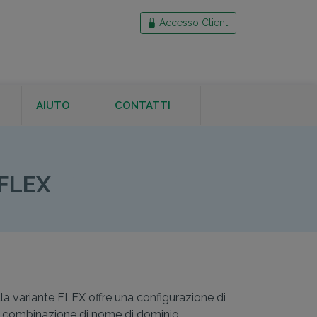
Accesso Clienti
AIUTO
CONTATTI
D EV FLEX
FLEX
ella variante FLEX offre una configurazione di
si combinazione di nome di dominio