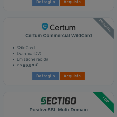
Dettaglio
Acquista
Popolare
Certum Commercial WildCard
WildCard
Dominio (
DV
)
Emissione rapida
da
59,90 €
Dettaglio
Acquista
TOP
PositiveSSL Multi-Domain