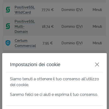
PositiveSSL
77,70 €
Dominio (
DV
)
Minuti
WildCard
PositiveSSL
Multi-
18,74 €
Dominio (
DV
)
Minuti
Domain
Certum
7,95 €
Dominio (
DV
)
Minuti
Commercial
Certum
Commercial
59,90 €
Dominio (
DV
)
Minuti
Impostazioni dei cookie
WildCard
Certum
Siamo tenuti a ottenere il tuo consenso all'utilizzo
Commercial
19,90 €
Dominio (
DV
)
Minuti
Multidomain
dei cookie.
Certum
Organizzazione
Saremo felici se ci aiuti e esprima il tuo consenso.
64,90 €
3-5 giorni
Trusted
(
OV
)
Certum