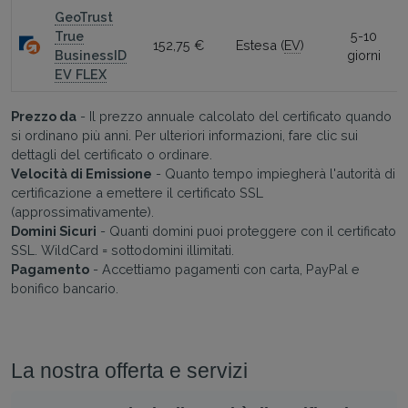
GeoTrust
True
5-10
152,75 €
Estesa (
EV
)
BusinessID
giorni
EV FLEX
Prezzo da
- Il prezzo annuale calcolato del certificato quando
si ordinano più anni. Per ulteriori informazioni, fare clic sui
dettagli del certificato o ordinare.
Velocità di Emissione
- Quanto tempo impiegherà l'autorità di
certificazione a emettere il certificato SSL
(approssimativamente).
Domini Sicuri
- Quanti domini puoi proteggere con il certificato
SSL. WildCard = sottodomini illimitati.
Pagamento
- Accettiamo pagamenti con carta, PayPal e
bonifico bancario.
La nostra offerta e servizi