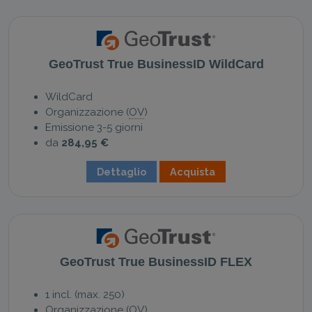
GeoTrust True BusinessID WildCard
WildCard
Organizzazione (
OV
)
Emissione 3-5 giorni
da
284,95 €
Dettaglio
Acquista
GeoTrust True BusinessID FLEX
1 incl. (max. 250)
Organizzazione (
OV
)