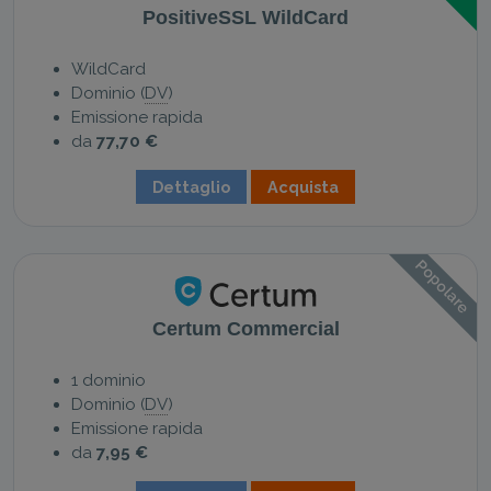
PositiveSSL WildCard
WildCard
Dominio (
DV
)
Emissione rapida
da
77,70 €
Dettaglio
Acquista
Popolare
Certum Commercial
1 dominio
Dominio (
DV
)
Emissione rapida
da
7,95 €