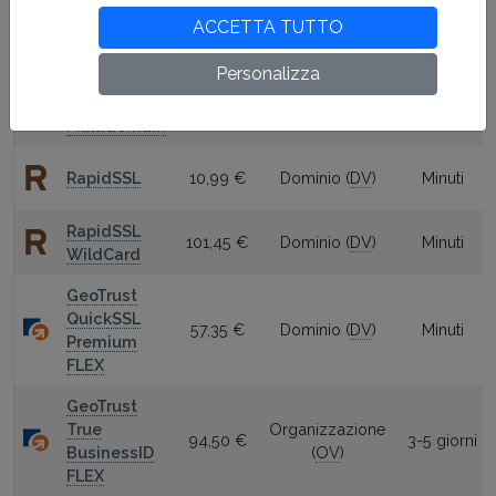
Organizzazione
Trusted
119,90 €
3-5 giorni
(
OV
)
ACCETTA TUTTO
WildCard
Personalizza
Certum
Organizzazione
Trusted
109,90 €
3-5 giorni
(
OV
)
Multidomain
RapidSSL
10,99 €
Dominio (
DV
)
Minuti
RapidSSL
101,45 €
Dominio (
DV
)
Minuti
WildCard
GeoTrust
QuickSSL
57,35 €
Dominio (
DV
)
Minuti
Premium
FLEX
GeoTrust
True
Organizzazione
94,50 €
3-5 giorni
BusinessID
(
OV
)
FLEX