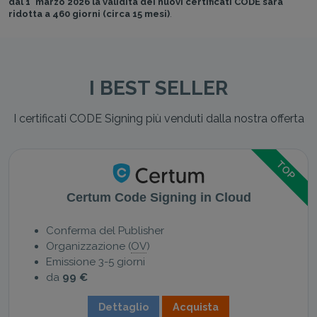
dal 1° marzo 2026 la validità dei nuovi certificati CODE sarà
ridotta a 460 giorni (circa 15 mesi)
.
I BEST SELLER
I certificati CODE Signing più venduti dalla nostra offerta
TOP
Certum Code Signing in Cloud
Conferma del Publisher
Organizzazione (
OV
)
Emissione 3-5 giorni
da
99 €
Dettaglio
Acquista