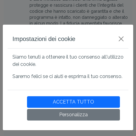
protegge e rassicura i clienti che l'integrità del
codice che hanno scaricato è garantita e che il
programma è intatto, non danneggiato o alterato
in alcun modo. La fiducia aumentata favorisce
una migliore percezione da parte dell'utente
dell'applicazione.
Impostazioni dei cookie
Siamo tenuti a ottenere il tuo consenso all'utilizzo
Autenticità
dei cookie.
Una volta scaricato, l'utente è sicuro che il
Saremo felici se ci aiuti e esprima il tuo consenso.
codice ottenuto provenga effettivamente da te
come editore, il che assicura la reputazione
dell'azienda.
I Certificati CODE Signing
consentono ai clienti di identificare l'autore di un
ACCETTA TUTTO
codice firmato digitalmente, assicurandosi che il
programma provenga dall'azienda prevista.
Personalizza