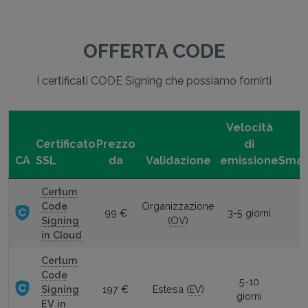
OFFERTA CODE
I certificati CODE Signing che possiamo fornirti
Velocità
Certificato
Prezzo
di
CA
SSL
da
Validazione
emissione
Smar
Certum
Code
Organizzazione
99 €
3-5 giorni
Signing
(
OV
)
in Cloud
Certum
Code
5-10
Signing
197 €
Estesa (
EV
)
giorni
EV in