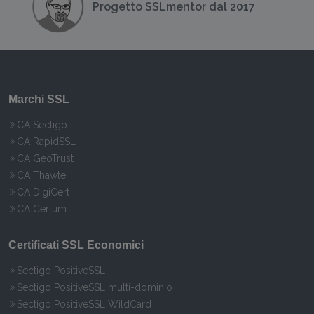
Progetto SSLmentor dal 2017
Marchi SSL
CA Sectigo
CA RapidSSL
CA GeoTrust
CA Thawte
CA DigiCert
CA Certum
Certificati SSL Economici
Sectigo PositiveSSL
Sectigo PositiveSSL multi-dominio
Sectigo PositiveSSL WildCard