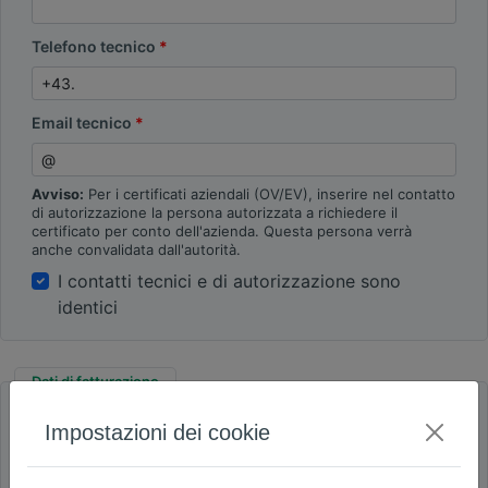
Telefono tecnico
Email tecnico
Avviso:
Per i certificati aziendali (OV/EV), inserire nel contatto
di autorizzazione la persona autorizzata a richiedere il
certificato per conto dell'azienda. Questa persona verrà
anche convalidata dall'autorità.
I contatti tecnici e di autorizzazione sono
identici
Dati di fatturazione
Account aziendale
Conto personale
Impostazioni dei cookie
Azienda