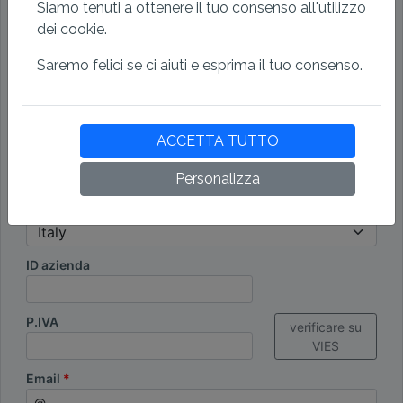
Siamo tenuti a ottenere il tuo consenso all'utilizzo
dei cookie.
Indirizzo
Saremo felici se ci aiuti e esprima il tuo consenso.
CAP
ACCETTA TUTTO
Città
Personalizza
Paese
ID azienda
P.IVA
verificare su
VIES
Email