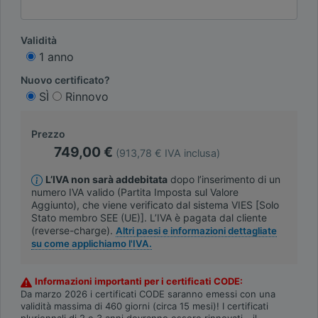
Validità
1 anno
Nuovo certificato?
SÌ
Rinnovo
Prezzo
749,00 €
(913,78 € IVA inclusa)
L’IVA non sarà addebitata
dopo l’inserimento di un
numero IVA valido (Partita Imposta sul Valore
Aggiunto), che viene verificato dal sistema VIES [Solo
Stato membro SEE (UE)]. L’IVA è pagata dal cliente
(reverse-charge).
Altri paesi e informazioni dettagliate
su come applichiamo l'IVA.
Informazioni importanti per i certificati CODE:
Da marzo 2026 i certificati CODE saranno emessi con una
validità massima di 460 giorni (circa 15 mesi)! I certificati
pluriennali di 2 e 3 anni dovranno essere rinnovati - il