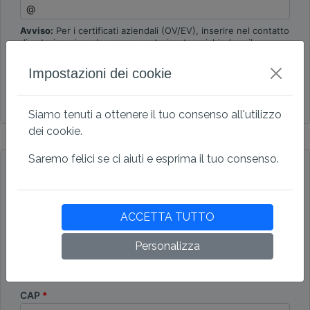
Avviso:
Per i certificati aziendali (OV/EV), inserire nel contatto
di autorizzazione la persona autorizzata a richiedere il
certificato per conto dell'azienda. Questa persona verrà
anche convalidata dall'autorità.
Impostazioni dei cookie
I contatti tecnici e di autorizzazione sono
identici
Siamo tenuti a ottenere il tuo consenso all'utilizzo
dei cookie.
Dati di fatturazione
Saremo felici se ci aiuti e esprima il tuo consenso.
Account aziendale
Conto personale
Azienda
ACCETTA TUTTO
Personalizza
Indirizzo
CAP