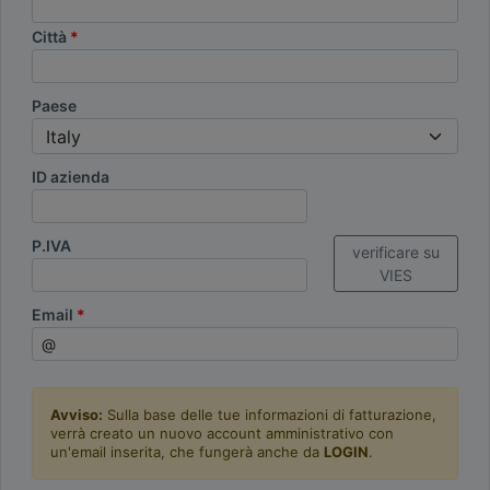
Città
Paese
ID azienda
P.IVA
verificare su
VIES
Email
Avviso:
Sulla base delle tue informazioni di fatturazione,
verrà creato un nuovo account amministrativo con
un'email inserita, che fungerà anche da
LOGIN
.