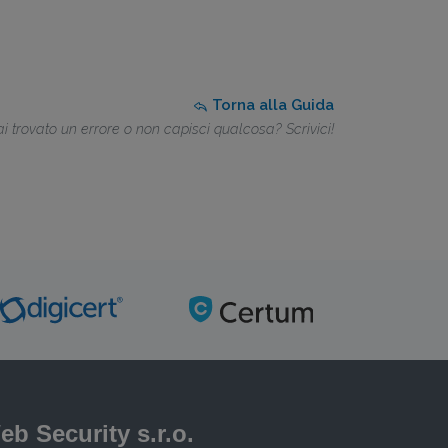
Torna alla Guida
i trovato un errore o non capisci qualcosa? Scrivici!
eb Security s.r.o.