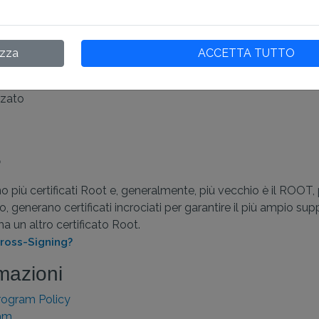
ire la sicurezza e l’affidabilità dei certificati SSL/TLS in co
i possono avere una sicurezza più debole o non soddisfare i nuo
izza
ACCETTA TUTTO
e
zzato
?
o più certificati Root e, generalmente, più vecchio è il ROOT, 
generano certificati incrociati per garantire il più ampio suppor
ma un altro certificato Root.
Cross-Signing?
rmazioni
ogram Policy
ram