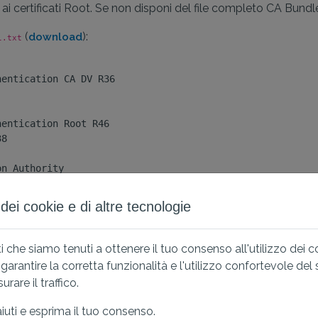
ai certificati Root. Se non disponi del file completo CA Bundle
(
):
download
l.txt
entication CA DV R36

entication Root R46

8

n Authority

8

o dei cookie e di altre tecnologie
 che siamo tenuti a ottenere il tuo consenso all'utilizzo dei 
rantire la corretta funzionalità e l'utilizzo confortevole del
rare il traffico.
esti cambiamenti?
aiuti e esprima il tuo consenso.