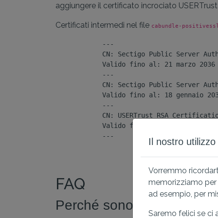
aggiungere il certificato incrociato USERTrust 
Certificati intermedi nel file
cabundle-positivess
            ---

            CN: Sectigo Public Server Auth
            Valido fino al: 21 marzo 2036

            ---

            CN: Sectigo Public Server Auth
            Valido fino al: 18 gennaio 203
            ---

            CN: USERTrust RSA Certificatio
            Valido fino al: 18 gennaio 203
            ---

Il nostro utilizz
Vorremmo ricordarti
FAQ
memorizziamo per ga
ad esempio, per misu
Perché sono necessari qu
Saremo felici se ci 