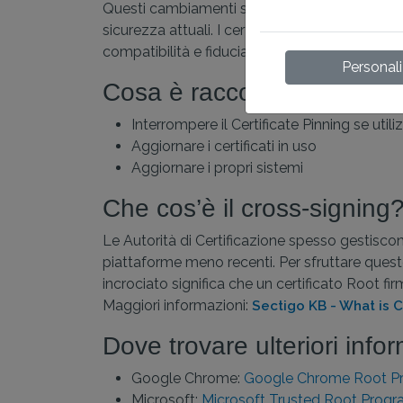
Questi cambiamenti sono fondamentali per garant
sicurezza attuali. I certificati Root più vecch
compatibilità e fiducia con i certificati.
Personal
Cosa è raccomandato far
Interrompere il Certificate Pinning se utili
Aggiornare i certificati in uso
Aggiornare i propri sistemi
Che cos’è il cross-signing
Le Autorità di Certificazione spesso gestiscon
piattaforme meno recenti. Per sfruttare questo, 
incrociato significa che un certificato Root fir
Maggiori informazioni:
Sectigo KB - What is 
Dove trovare ulteriori info
Google Chrome:
Google Chrome Root Pr
Microsoft:
Microsoft Trusted Root Prog