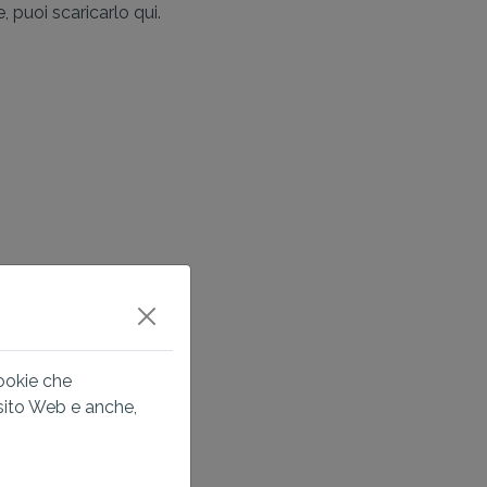
, puoi scaricarlo qui.
cookie che
 sito Web e anche,