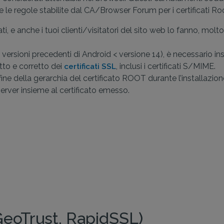
 le regole stabilite dal CA/Browser Forum per i certificati Ro
ati, e anche i tuoi clienti/visitatori del sito web lo fanno, mo
versioni precedenti di Android < versione 14), è necessario instal
otto e corretto dei
, inclusi i certificati S/MIME.
certificati SSL
 fine della gerarchia del certificato ROOT durante l’installazion
 server insieme al certificato emesso.
GeoTrust, RapidSSL)