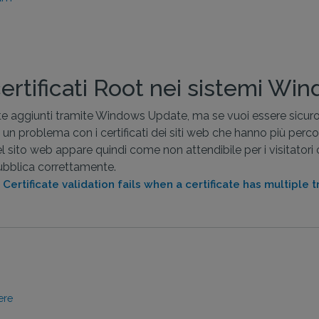
certificati Root nei sistemi Win
aggiunti tramite Windows Update, ma se vuoi essere sicuro che s
un problema con i certificati dei siti web che hanno più percors
del sito web appare quindi come non attendibile per i visitatori
ubblica correttamente.
:
Certificate validation fails when a certificate has multiple 
ere