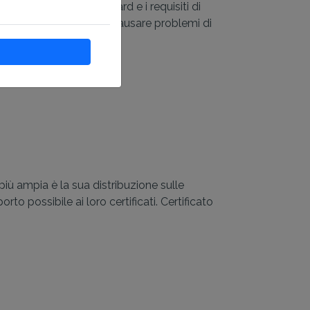
nformità con gli standard e i requisiti di
vi requisiti, il che può causare problemi di
più ampia è la sua distribuzione sulle
to possibile ai loro certificati. Certificato