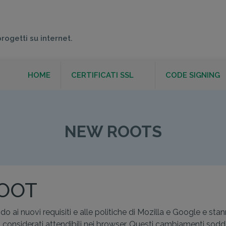
progetti su internet.
HOME
CERTIFICATI SSL
CODE SIGNING
NEW ROOTS
NEW ROOTS
ROOT
o ai nuovi requisiti e alle politiche di Mozilla e Google e sta
ano considerati attendibili nei browser. Questi cambiamenti soddis