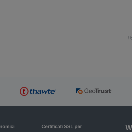
Ha
W
onomici
Certificati SSL per