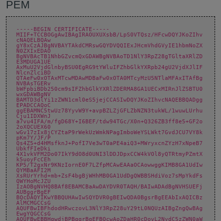
PEM
-----BEGIN CERTIFICATE-----
MIIF+TCCBOGgAwIBAgIRAOUXUXsbB/LpS0VTQsz/HFcwDQYJKoZIhv
cNAQELBQAw
gY8xCzAJBgNVBAYTAkdCMRswGQYDVQQIExJHcmVhdGVyIE1hbmNoZX
N0ZXIxEDAO
BgNVBAcTB1NhbGZvcmQxGDAWBgNVBAoTD1NlY3RpZ28gTGltaXRlZD
E3MDUGA1UE
AxMuU2VjdGlnbyBSU0EgRG9tYWluIFZhbGlkYXRpb24gU2VjdXJlIF
NlcnZlciBD
QTAeFw0xOTAxMTcwMDAwMDBaFw0xOTA0MTcyMzU5NTlaMFAxITAfBg
NVBAsTGERv
bWFpbiBDb250cm9sIFZhbGlkYXRlZDERMA8GA1UECxMIRnJlZSBTU0
wxGDAWBgNV
BAMTD3dlYi1zZWN1cml0eS5jejCCASIwDQYJKoZIhvcNAQEBBQADgg
EPADCCAQoC
ggEBAMNC5twUz78YyvW9Y+avpBZLZjGFLZbNZN3tukWL/1wuwLUrhu
Cju1IDXWnJ
a7vu4IFA/m/fgD68Y+I6BEF/tdw94TGc/X0n+Q326ZB3ff8e5+GF2o
2oXQCUEX60
wGv17zIx8jCYZtaP9rWekUzWmkNPagImboWeYSLWkt7GvdJCU7VY8k
pKm7Y/JF/P
Qs4Z5+d4HMsfknJ+PofI7Ve3wT0aPE4aiQ3+MWryxcnZYzH7xNpeB7
UbkfFIeDki
4X1vkVFM2Do07IkY9dO8d0UNI3lDDJDpxCCW4kVOl8yQTRtmyPZmtX
k5uoyFcCEh
KP5/T2gxNr9KNzIornE0F7LZfpMCAwEAAaOCAowwggKIMB8GA1UdIw
QYMBaAFI2M
XsRUrYrhd+mb+ZsF4bgBjWHhMB0GA1UdDgQWBBSHdiVoz7sMpYkdFs
QWYHoMcJZU
IzAOBgNVHQ8BAf8EBAMCBaAwDAYDVR0TAQH/BAIwADAdBgNVHSUEFj
AUBggrBgEF
BQcDAQYIKwYBBQUHAwIwSQYDVR0gBEIwQDA0BgsrBgEEAbIxAQICBz
AlMCMGCCsG
AQUFBwIBFhdodHRwczovL3NlY3RpZ28uY29tL0NQUzAIBgZngQwBAg
EwgYQGCCsG
AQUFBwEBBHgwdjBPBggrBgEFBQcwAoZDaHR0cDovL2NydC5zZWN0aW