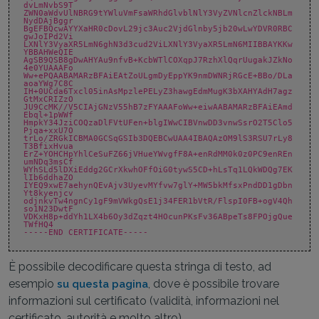
dvLmNvbS9T
ZWN0aWdvUlNBRG9tYWluVmFsaWRhdGlvblNlY3VyZVNlcnZlckNBLm
NydDAjBggr
BgEFBQcwAYYXaHR0cDovL29jc3Auc2VjdGlnby5jb20wLwYDVR0RBC
gwJoIPd2Vi
LXNlY3VyaXR5LmN6ghN3d3cud2ViLXNlY3VyaXR5LmN6MIIBBAYKKw
YBBAHWeQIE
AgSB9QSB8gDwAHYAu9nfvB+KcbWTlCOXqpJ7RzhXlQqrUugakJZkNo
4e0YUAAAFo
Ww+ePQAABAMARzBFAiEAtZoULgmDyEppYK9nmDWNRjRGcE+BBo/DLa
aoaYWg7C8C
IH+0UCda6Txcl05inAsMpzlePELyZ3hawgEdmMugK3bXAHYAdH7agz
GtMxCRIZzO
JU9CcMK//V5CIAjGNzV55hB7zFYAAAFoWw+eiwAABAMARzBFAiEAmd
Ebql+1pWWf
HmpkY34JziCOQzaDlFVtUFen+blgIWwCIBVnwDD3vnwSsrO2T5Clo5
Pjqa+xxU7O
trLo/ZRGkICBMA0GCSqGSIb3DQEBCwUAA4IBAQAzOM9lS3RSU7rLy8
T3BfixHvua
ErZ+YOHCHpYhlCeSuFZ66jVHueYWvgfF8A+enRdMM0k0z0PC9enREn
umNDq3msCf
WYhSLd5lDXiEddg2GCrXkwhOFfOiG0tywS5CD+hLsTq1LQkWDQg7EK
lIb6ddhaZO
IYEQ9xwE7aehynQEvAjv3UyevMYfvw7glY+MW5bkMfsxPndDD1gDbn
Yt8kyenjcv
odjnkvTw4ngnCy1gF9mVWkgQsE1j34FER1bVtR/FlspI0FB+ogV4Qh
so1N23DwtF
VDKxH8p+ddYh1LX4b6Oy3dZqzt4HOcunPKsFv36ABpeTs8FPOjgQue
TWfHQ4
-----END CERTIFICATE-----
È possibile decodificare questa stringa di testo, ad
esempio
, dove è possibile trovare
su questa pagina
informazioni sul certificato (validità, informazioni nel
certificato, autorità e molto altro).