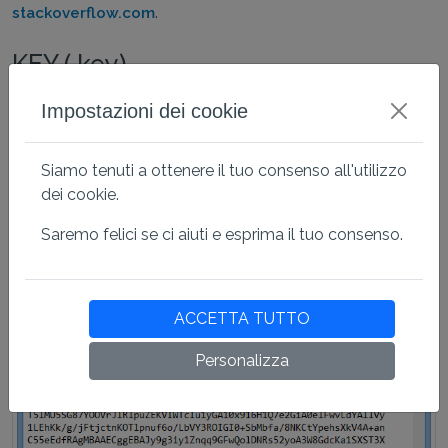
.
stackoverflow.com
KEY (.key)
Il file .key contiene il certificato in formato PEM e contiene
Impostazioni dei cookie
solo la chiave privata del certificato. La chiave privata è
racchiusa nelle stringhe ----- BEGIN PRIVATE KEY ----- e
Siamo tenuti a ottenere il tuo consenso all'utilizzo
----- END PRIVATE KEY -----. Questo file dovrebbe
dei cookie.
essere aperto in qualsiasi editor di testo.
Non c'è standardizzazione per il formato .key ed è de
Saremo felici se ci aiuti e esprima il tuo consenso.
facto una designazione del file con la chiave privata.
ACCETTA TUTTO
Personalizza