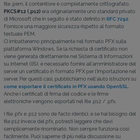
file .pem, il contenitore è completamente crittografato.
PKCS#12 (.p12)
era originariamente uno standard privato
di Microsoft che in seguito è stato definito in
.
RFC 7292
Fornisce una maggiore sicurezza rispetto al formato
testuale PEM.
Ci imbatteremo principalmente nel formato PFX sulla
piattaforma Windows. Se la richiesta di certificato non
viene generata direttamente nel Sistema di Informazioni
su Internet (IIS), è necessario fornire all'amministratore del
server un certificato in formato PFX per l'importazione nel
server. Per questi casi, pubblichiamo nell'aiuto istruzioni su
.
come esportare il certificato in PFX usando OpenSSL
Anche i certificati di firma del codice e le firme
elettroniche vengono esportati nel file .p12 / .pfx.
I file .pfx e .p12 sono de facto identici, e se hai bisogno del
file p12 invece del pfx, potresti leggere che devi
semplicemente rinominarlo. Non sempre funziona così
facilmente. Puoi saperne di più nella discussione su