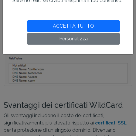
Saremo felici se ci aiuti e esprima il tuo consenso.
ACCETTA TUTTO
Personalizza
Svantaggi dei certificati WildCard
Gli svantaggi includono il costo dei certificati,
significativamente più elevato rispetto ai
certificati SSL
per la protezione di un singolo dominio. Diventano