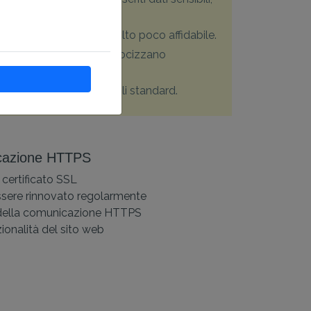
er, cosa che appare molto poco affidabile.
 protocolli HTTP/2+3 velocizzano
tà.
privacy e il rispetto degli standard.
icazione HTTPS
 certificato SSL
essere rinnovato regolarmente
 della comunicazione HTTPS
zionalità del sito web