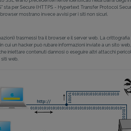
to SSL erano precedentemente identificati nella barra degli ind
S" sta per Secure (HTTPS - Hypertext Transfer Protocol Secure
rowser mostrano invece avvisi per i siti non sicuri.
oni) trasmessi tra il browser e il server web. La crittografia pr
n cui un hacker può rubare informazioni inviate a un sito web, 
e iniettare contenuti dannosi o eseguire altri attacchi peric
siti web.