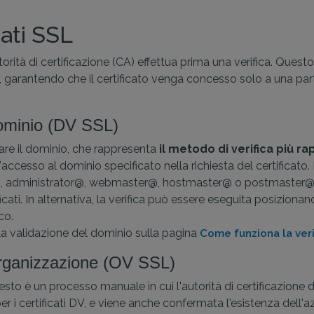
cati SSL
utorità di certificazione (CA) effettua prima una verifica. Que
 garantendo che il certificato venga concesso solo a una parte a
 dominio (DV SSL)
icare il dominio, che rappresenta
il metodo di verifica più r
ell'accesso al dominio specificato nella richiesta del certificat
@, administrator@, webmaster@, hostmaster@ o postmaster@. Que
cati. In alternativa, la verifica può essere eseguita posiziona
co.
la validazione del dominio sulla pagina
Come funziona la verif
'organizzazione (OV SSL)
sto è un processo manuale in cui l'autorità di certificazione de
per i certificati DV, e viene anche confermata l'esistenza dell