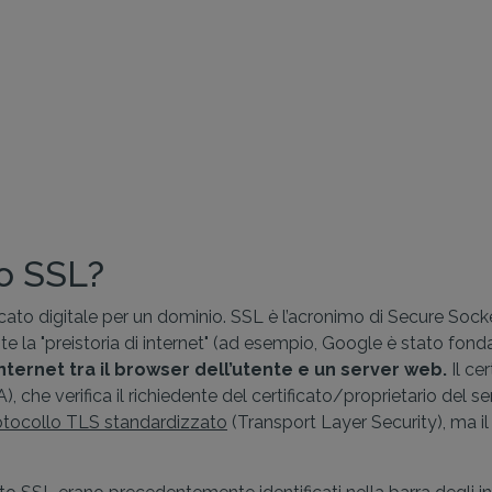
to SSL?
cato digitale per un dominio. SSL è l’acronimo di Secure Sock
e la "preistoria di internet" (ad esempio, Google è stato fond
ternet tra il browser dell’utente e un server web.
Il ce
), che verifica il richiedente del certificato/proprietario del s
otocollo TLS standardizzato
(Transport Layer Security), ma il