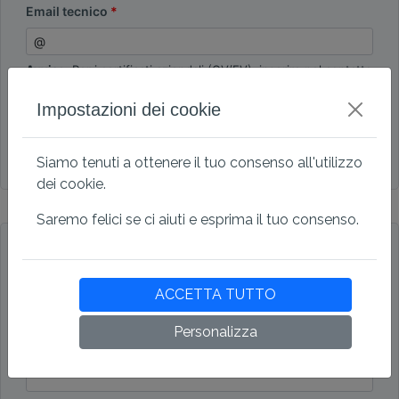
Email tecnico
Avviso:
Per i certificati aziendali (OV/EV), inserire nel contatto
di autorizzazione la persona autorizzata a richiedere il
certificato per conto dell'azienda. Questa persona verrà
Impostazioni dei cookie
anche convalidata dall'autorità.
I contatti tecnici e di autorizzazione sono
identici
Siamo tenuti a ottenere il tuo consenso all'utilizzo
dei cookie.
Saremo felici se ci aiuti e esprima il tuo consenso.
Dati di fatturazione
Account aziendale
Conto personale
ACCETTA TUTTO
Azienda
Personalizza
Indirizzo