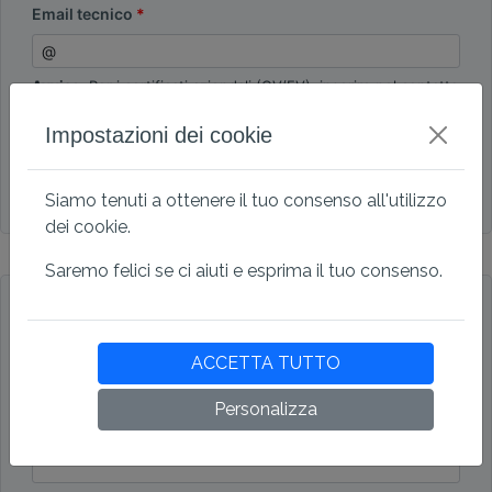
Email tecnico
Avviso:
Per i certificati aziendali (OV/EV), inserire nel contatto
di autorizzazione la persona autorizzata a richiedere il
certificato per conto dell'azienda. Questa persona verrà
Impostazioni dei cookie
anche convalidata dall'autorità.
I contatti tecnici e di autorizzazione sono
identici
Siamo tenuti a ottenere il tuo consenso all'utilizzo
dei cookie.
Saremo felici se ci aiuti e esprima il tuo consenso.
Dati di fatturazione
Account aziendale
Conto personale
ACCETTA TUTTO
Azienda
Personalizza
Indirizzo