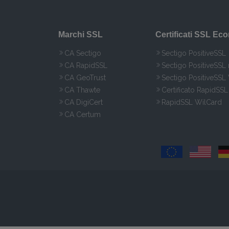
Marchi SSL
Certificati SSL Ec
CA Sectigo
Sectigo PositiveSSL
CA RapidSSL
Sectigo PositiveSSL
CA GeoTrust
Sectigo PositiveSSL
CA Thawte
Certificato RapidSSL
CA DigiCert
RapidSSL WilCard
CA Certum