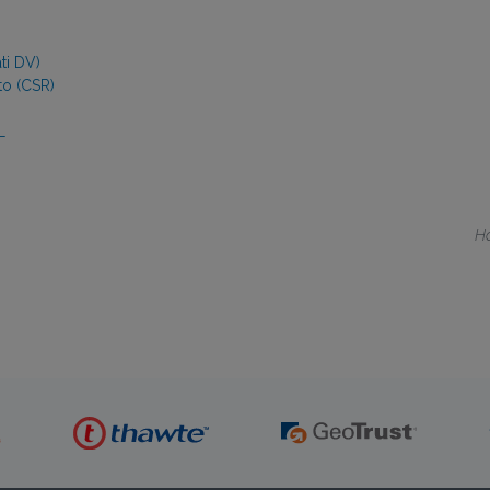
ti DV)
to (CSR)
L
Ha