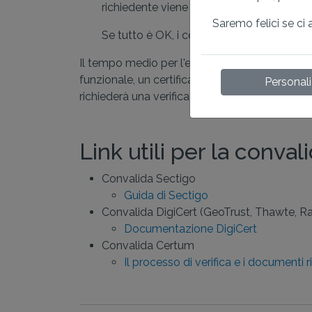
richiedente viene fornito un codice di veri
Saremo felici se ci 
Se tutto è OK, i certificati OV standar
Il tempo medio per l'emissione di un certificato
funzionale, un certificato OV può essere ottenut
Personal
richiederà una verifica aggiuntiva utilizzando 
Link utili per la conval
Convalida Sectigo
Guida di Sectigo
Convalida DigiCert (GeoTrust, Thawte, R
Documentazione DigiCert
Convalida Certum
Il processo di verifica e i documenti ri