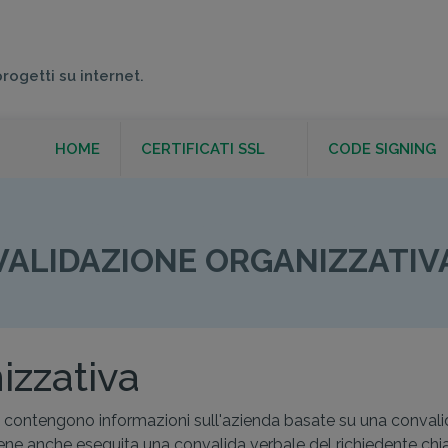
progetti su internet.
HOME
CERTIFICATI SSL
CODE SIGNING
AZIONE ORGANIZ
VALIDAZIONE ORGANIZZATIV
izzativa
on) contengono informazioni sull'azienda basate su una conva
e viene anche eseguita una convalida verbale del richiedente 