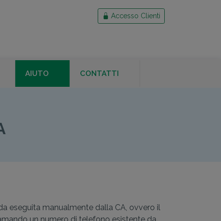
Accesso Clienti
AIUTO
CONTATTI
ZATIVA
A
lida eseguita manualmente dalla CA, ovvero il
chiamando un numero di telefono esistente da