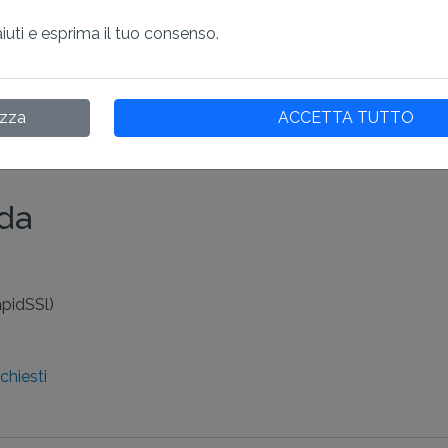
fica per telefono, che viene inserito nel modulo.
aiuti e esprima il tuo consenso.
d vengono emessi dopo questo passaggio.
 SSL OV è di 2-3 giorni lavorativi. Se tutte le informazioni son
o in due giorni. Tuttavia, se l'autorità di certificazione non r
izza
ACCETTA TUTTO
moduli e l'emissione del certificato sarà prolungata.
ida
apidSSl)
chiesti