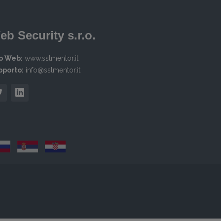
eb Security s.r.o.
to Web:
www.sslmentor.it
pporto:
info@sslmentor.it