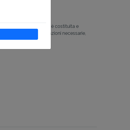
o disponibili e l'azienda è costituita e
iesce a trovare le informazioni necessarie,