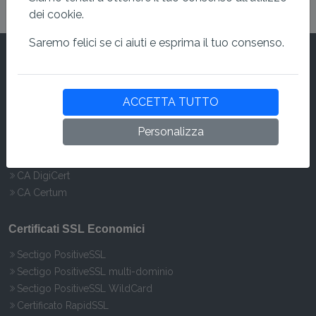
dei cookie.
Saremo felici se ci aiuti e esprima il tuo consenso.
Marchi SSL
ACCETTA TUTTO
CA Sectigo
CA RapidSSL
Personalizza
CA GeoTrust
CA Thawte
CA DigiCert
CA Certum
Certificati SSL Economici
Sectigo PositiveSSL
Sectigo PositiveSSL multi-dominio
Sectigo PositiveSSL WildCard
Certificato RapidSSL